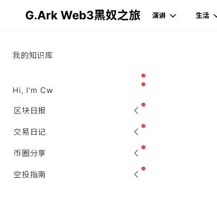
G.Ark Web3黑奴之旅
演讲
生活
我的知识库
Hi, I'm Cw
区块日报
2025-11-27 日报
交易日记
Binance Alpha 发布信息
币圈分享
关于 Genius 还能不能刷，这周
空投指南
再盘算一下。
EP002:Opinion Labs 全面解析